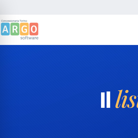
li
Il