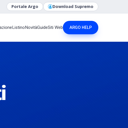
Portale Argo
Download Supremo
ARGO HELP
azione
Listino
Novità
Guide
Siti Web
i