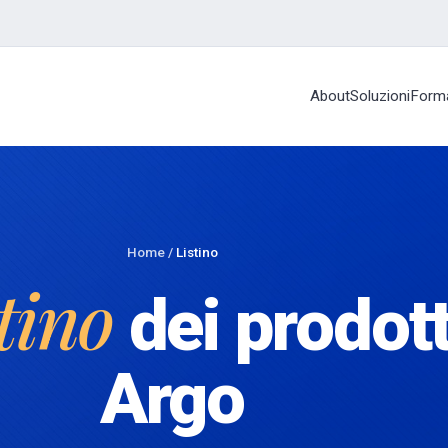
About
Soluzioni
Form
Home
/
Listino
stino
dei prodott
Argo