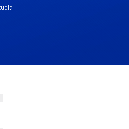
cuola
E