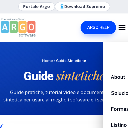
Portale Argo
Download Supremo
ARGO HELP
Home
/
Guide Sintetiche
sintetiche
Guide
About
Guide pratiche, tutorial video e documentazione
Soluzio
sintetica per usare al meglio i software e i servizi Argo.
Formaz
Listino